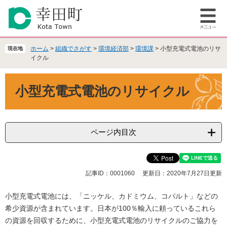
ペ
メ
ー
ニ
メ
ジ
ュ
ニ
の
ー
ュ
先
を
ホーム
>
組織でさがす
>
環境経済部
>
環境課
>
小型充電式電池のリサ
現在地
ー
頭
飛
イクル
で
ば
本
す
し
小型充電式電池のリサイクル
文
。
て
本
文
へ
ページ内目次
記事ID：0001060
更新日：2020年7月27日更新
小型充電式電池には、「ニッケル、カドミウム、コバルト」などの
希少資源が含まれています。日本が100％輸入に頼っているこれら
の資源を回収するために、小型充電式電池のリサイクルのご協力を