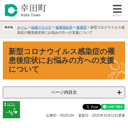
ペ
メ
ー
ニ
メ
ジ
ュ
ニ
の
ー
ュ
先
を
ホーム
>
組織でさがす
>
健康福祉部
>
健康課
>
新型コロナウイルス感
現在地
ー
頭
飛
染症の罹患後症状にお悩みの方への支援について
で
ば
本
す
し
新型コロナウイルス感染症の罹
文
。
て
本
患後症状にお悩みの方への支援
文
について
へ
ページ内目次
記事ID：0025134
更新日：2025年10月15日更新