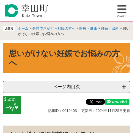
ペ
メ
ー
ニ
メ
ジ
ュ
ニ
の
ー
ュ
先
を
ホーム
>
分類でさがす
>
町民の方へ
>
医療・健康
>
妊娠・出産
>
思い
現在地
ー
頭
飛
がけない妊娠でお悩みの方へ
で
ば
本
す
し
思いがけない妊娠でお悩みの方
文
。
て
本
へ
文
へ
ページ内目次
記事ID：0019403
更新日：2024年11月25日更新