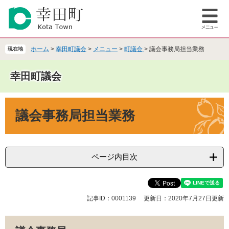
ペ
メ
ー
ニ
メ
ジ
ュ
ニ
の
ー
ュ
先
を
ホーム
>
幸田町議会
>
メニュー
>
町議会
>
議会事務局担当業務
現在地
ー
頭
飛
で
ば
幸田町議会
す
し
。
て
本
本
議会事務局担当業務
文
文
へ
ページ内目次
記事ID：0001139
更新日：2020年7月27日更新