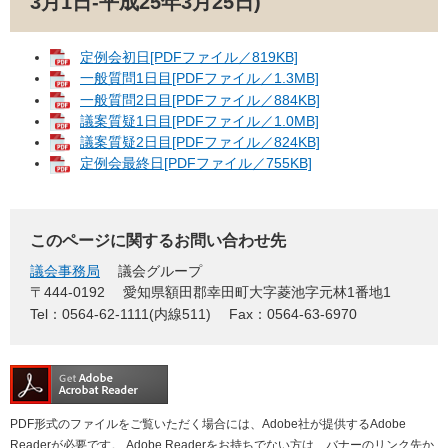
3月1日-平成25年3月25日)
定例会初日[PDFファイル／819KB]
一般質問1日目[PDFファイル／1.3MB]
一般質問2日目[PDFファイル／884KB]
議案質疑1日目[PDFファイル／1.0MB]
議案質疑2日目[PDFファイル／824KB]
定例会最終日[PDFファイル／755KB]
このページに関するお問い合わせ先
議会事務局
議会グループ
〒444-0192
愛知県額田郡幸田町大字菱池字元林1番地1
Tel：0564-62-1111(内線511)
Fax：0564-63-6970
PDF形式のファイルをご覧いただく場合には、Adobe社が提供するAdobe
Readerが必要です。
Adobe Readerをお持ちでない方は、バナーのリンク先か