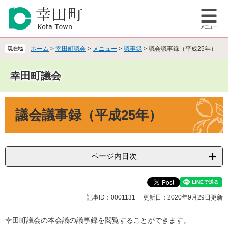
ペ
メ
ー
ニ
メ
ジ
ュ
ニ
の
ー
ュ
先
を
ホーム
>
幸田町議会
>
メニュー
>
議事録
>
議会議事録（平成25年）
現在地
ー
頭
飛
で
ば
幸田町議会
す
し
。
て
本
本
議会議事録（平成25年）
文
文
へ
ページ内目次
記事ID：0001131
更新日：2020年9月29日更新
幸田町議会の本会議の議事録を閲覧することができます。