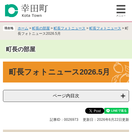
ペ
メ
ー
ニ
メ
ジ
ュ
ニ
の
ー
ュ
先
を
ホーム
>
町長の部屋
>
町長フォトニュース
>
町長フォトニュース
>
町
現在地
ー
頭
飛
長フォトニュース2026.5月
で
ば
す
し
町長の部屋
。
て
本
本
文
町長フォトニュース2026.5月
文
へ
ページ内目次
記事ID：0026973
更新日：2026年6月22日更新