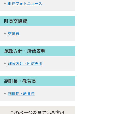
町長フォトニュース
町長交際費
交際費
施政方針・所信表明
施政方針・所信表明
副町長・教育長
副町長・教育長
このページを見ている方は