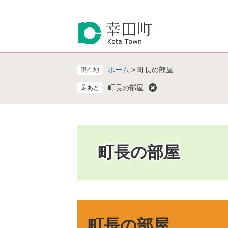
ペ
メ
ー
ニ
ジ
ュ
の
ー
先
を
頭
飛
ホーム
>
町長の部屋
現在地
で
ば
す
し
町長の部屋
。
て
本
文
へ
町長の部屋
本
文
町長の部屋