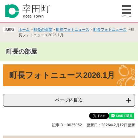
ペ
メ
ー
ニ
メ
ジ
ュ
ニ
の
ー
ュ
先
を
ホーム
>
町長の部屋
>
町長フォトニュース
>
町長フォトニュース
>
町
現在地
ー
頭
飛
長フォトニュース2026.1月
で
ば
す
し
町長の部屋
。
て
本
本
文
町長フォトニュース2026.1月
文
へ
ページ内目次
記事ID：0025852
更新日：2026年2月12日更新