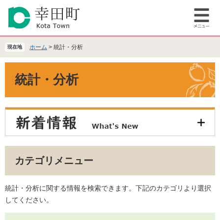
ペ
メ
ー
ニ
メ
ジ
ュ
ニ
の
ー
ュ
先
を
ホーム
>
統計・分析
現在地
ー
頭
飛
で
ば
本
統計・分析
す
し
文
。
て
本
文
へ
カテゴリメニュー
統計・分析に関する情報を検索できます。下記のカテゴリより選択
してください。