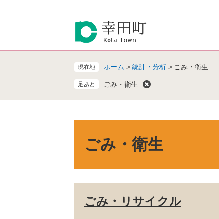
ペ
メ
ー
ニ
ジ
ュ
の
ー
先
を
頭
飛
ホーム
>
統計・分析
>
ごみ・衛生
現在地
で
ば
す
し
ごみ・衛生
。
て
本
文
へ
本
文
ごみ・衛生
ごみ・リサイクル