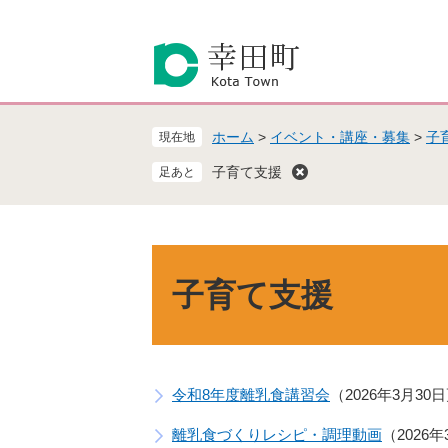
ペ
メ
ー
ニ
ジ
ュ
の
ー
先
を
頭
飛
ホーム
>
イベント・講座・募集
>
子
現在地
で
ば
す
し
子育て支援
。
て
本
文
へ
本
文
子育て支援
令和8年度離乳食講習会
2026年3月30
離乳食づくりレシピ・調理動画
2026