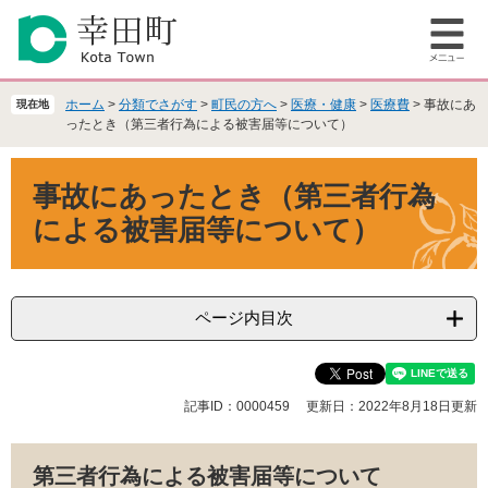
ペ
メ
ー
ニ
メ
ジ
ュ
ニ
の
ー
ュ
先
を
ホーム
>
分類でさがす
>
町民の方へ
>
医療・健康
>
医療費
>
事故にあ
現在地
ー
頭
飛
ったとき（第三者行為による被害届等について）
で
ば
本
す
し
事故にあったとき（第三者行為
文
。
て
本
による被害届等について）
文
へ
ページ内目次
記事ID：0000459
更新日：2022年8月18日更新
第三者行為による被害届等について