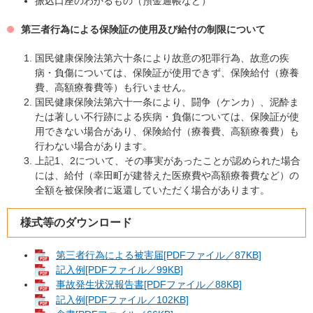
振込口座のわかるもの（預金通帳など）
第三者行為による保険証の使用及び給付の制限について
国民健康保険法第六十条により故意の犯罪行為、故意の疾
病・負傷については、保険証が使用できず、保険給付（療養
費、高額療養費等）も行いません。
国民健康保険法第六十一条により、闘争（ケンカ）、泥酔ま
たは著しい不行跡による疾病・負傷については、保険証が使
用できない場合があり、保険給付（療養費、高額療養費）も
行わない場合があります。
上記1、2について、その事実があったことが認められた場合
には、給付（幸田町が建替えた医療費や高額療養費など）の
全額を被保険者に返還していただく場合があります。
様式等のダウンロード
第三者行為による被害届[PDFファイル／87KB]
記入例[PDFファイル／99KB]
事故発生状況報告書[PDFファイル／88KB]
記入例[PDFファイル／102KB]