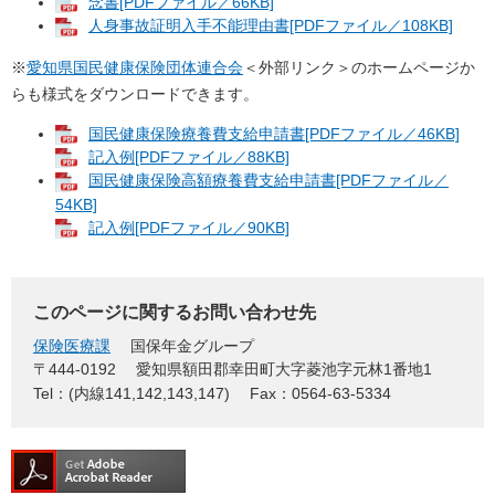
念書[PDFファイル／66KB]
人身事故証明入手不能理由書[PDFファイル／108KB]
※
愛知県国民健康保険団体連合会
＜外部リンク＞
のホームページか
らも様式をダウンロードできます。
国民健康保険療養費支給申請書[PDFファイル／46KB]
記入例[PDFファイル／88KB]
国民健康保険高額療養費支給申請書[PDFファイル／
54KB]
記入例[PDFファイル／90KB]
このページに関するお問い合わせ先
保険医療課
国保年金グループ
〒444-0192
愛知県額田郡幸田町大字菱池字元林1番地1
Tel：(内線141,142,143,147)
Fax：0564-63-5334