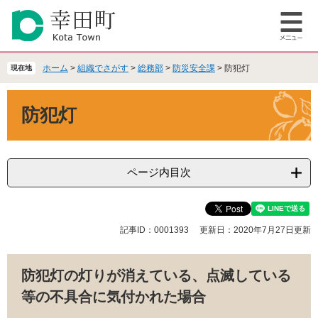
ペ
メ
ー
ニ
メ
ジ
ュ
ニ
の
ー
ュ
先
を
ホーム
>
組織でさがす
>
総務部
>
防災安全課
>
防犯灯
現在地
ー
頭
飛
で
ば
本
防犯灯
す
し
文
。
て
本
文
へ
ページ内目次
記事ID：0001393
更新日：2020年7月27日更新
防犯灯の灯りが消えている、点滅している
等の不具合に気付かれた場合