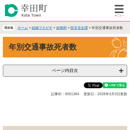
ペ
メ
ー
ニ
メ
ジ
ュ
ニ
の
ー
ュ
先
を
ホーム
>
組織でさがす
>
総務部
>
防災安全課
>
年別交通事故死者数
現在地
ー
頭
飛
で
ば
本
年別交通事故死者数
す
し
文
。
て
本
文
へ
ページ内目次
記事ID：0001384
更新日：2026年3月3日更新