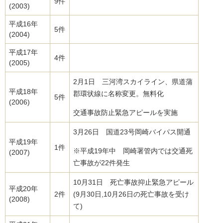
9件
(2003)
平成16年
5件
(2004)
平成17年
4件
(2005)
2月1日 三河湾スカイライン、県道蒲
平成18年
郡環状線に名称変更。無料化
5件
(2006)
交通事故防止緊急アピールを実施
3月26日 国道23号岡崎バイパス開通
平成19年
1件
※平成19年中 岡崎署管内では交通死
(2007)
亡事故が22件発生
10月31日 死亡事故抑止緊急アピール
平成20年
2件
(9月30日,10月26日の死亡事故を受け
(2008)
て)