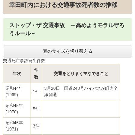
幸田町内における交通事故死者数の推移
ストップ・ザ 交通事故 ～高めようモラル守ろ
うルール～
表のサイズを切り替える
交通死亡事故発生件数
件
年次
交通をとりまく主なできごと
数
昭和44年
3月20日 国道248号バイパスが町内全
1件
(1969)
線開通
昭和45年
5件
(1970)
昭和46年
3件
(1971)