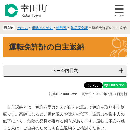
ペ
メ
ー
ニ
メ
ジ
ュ
ニ
の
ー
ュ
先
を
ホーム
>
組織でさがす
>
総務部
>
防災安全課
>
運転免許証の自主返納
現在地
ー
頭
飛
で
ば
本
運転免許証の自主返納
す
し
文
。
て
本
文
へ
ページ内目次
記事ID：0001356
更新日：2020年7月27日更新
自主返納とは、免許を受けた人が自らの意志で免許を取り消す制
度です。高齢になると、動体視力や聴力の低下、注意力や集中力の
低下により、危険の発見が遅れる傾向があります。運転に不安を感
じる人は、ご自身のためにも自主返納をご検討ください。