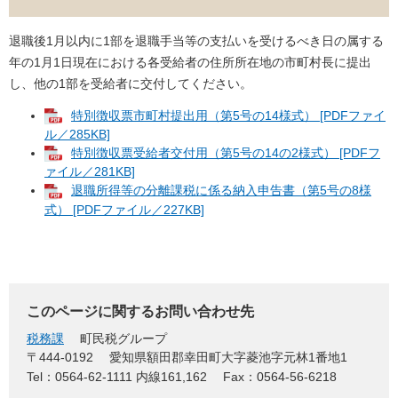
退職後1月以内に1部を退職手当等の支払いを受けるべき日の属する
年の1月1日現在における各受給者の住所所在地の市町村長に提出
し、他の1部を受給者に交付してください。
特別徴収票市町村提出用（第5号の14様式） [PDFファイ
ル／285KB]
特別徴収票受給者交付用（第5号の14の2様式） [PDFフ
ァイル／281KB]
退職所得等の分離課税に係る納入申告書（第5号の8様
式） [PDFファイル／227KB]
このページに関するお問い合わせ先
税務課
町民税グループ
〒444-0192
愛知県額田郡幸田町大字菱池字元林1番地1
Tel：0564-62-1111 内線161,162
Fax：0564-56-6218