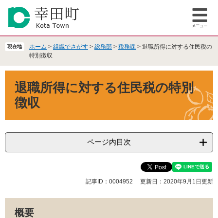
ペ
メ
ー
ニ
メ
ジ
ュ
ニ
の
ー
ュ
先
を
ホーム
>
組織でさがす
>
総務部
>
税務課
>
退職所得に対する住民税の
現在地
ー
頭
飛
特別徴収
で
ば
本
す
し
退職所得に対する住民税の特別
文
。
て
本
徴収
文
へ
ページ内目次
記事ID：0004952
更新日：2020年9月1日更新
概要