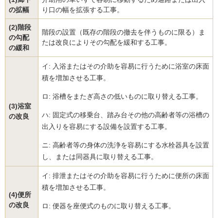
の拡幅
り口の幅を拡張する工事。
(2)階段
階段の設置（既存の階段の撤去を伴うものに限る）ま
の勾配
たは改良によりその勾配を緩和する工事。
の緩和
イ: 入浴またはその介助を容易に行うために浴室の床面
積を増加させる工事。
ロ: 浴槽をまたぎ高さの低いものに取り替える工事。
(3)浴室
ハ: 固定式の移乗台、踏み台その他の高齢者等の浴槽の
の改良
出入りを容易にする設備を設置する工事。
ニ: 高齢者等の身体の洗浄を容易にする水栓器具を設置
し、または同器具に取り替える工事。
イ: 排泄またはその介助を容易に行うために便所の床面
積を増加させる工事。
(4)便所
の改良
ロ: 便器を座便式のものに取り替える工事。