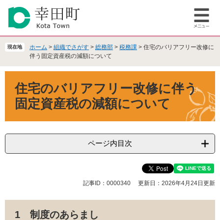
ペ
メ
ー
ニ
メ
ジ
ュ
ニ
の
ー
ュ
先
を
ホーム
>
組織でさがす
>
総務部
>
税務課
>
住宅のバリアフリー改修に
現在地
ー
頭
飛
伴う固定資産税の減額について
で
ば
本
す
し
住宅のバリアフリー改修に伴う
文
。
て
本
固定資産税の減額について
文
へ
ページ内目次
記事ID：0000340
更新日：2026年4月24日更新
1 制度のあらまし