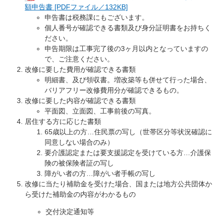
額申告書 [PDFファイル／132KB]
申告書は税務課にもございます。
個人番号が確認できる書類及び身分証明書をお持ちく
ださい。
申告期限は工事完了後の3ヶ月以内となっていますの
で、ご注意ください。
改修に要した費用が確認できる書類
明細書、及び領収書。増改築等も併せて行った場合、
バリアフリー改修費用分が確認できるもの。
改修に要した内容が確認できる書類
平面図、立面図、工事前後の写真。
居住する方に応じた書類
65歳以上の方…住民票の写し（世帯区分等状況確認に
同意しない場合のみ）
要介護認定または要支援認定を受けている方…介護保
険の被保険者証の写し
障がい者の方…障がい者手帳の写し
改修に当たり補助金を受けた場合、国または地方公共団体か
ら受けた補助金の内容がわかるもの
交付決定通知等