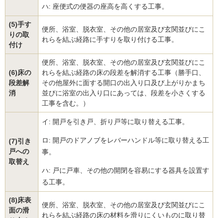
ハ: 座便式の便器の座高を高くする工事。
(5)手す
便所、浴室、脱衣室、その他の居室及び玄関並びにこ
りの取
れらを結ぶ経路に手すりを取り付ける工事。
付け
便所、浴室、脱衣室、その他の居室及び玄関並びにこ
(6)床の
れらを結ぶ経路の床の段差を解消する工事（勝手口、
段差解
その他屋外に面する開口の出入り口及び上がりかまち
消
並びに浴室の出入り口にあっては、段差を小さくする
工事を含む。）
イ: 開戸を引き戸、折り戸等に取り替える工事。
ロ: 開戸のドアノブをレバーハンドル等に取り替える工
(7)引き
戸への
事。
取替え
ハ: 戸に戸車、その他の開閉を容易にする器具を設置す
る工事。
(8)床表
便所、浴室、脱衣室、その他の居室及び玄関並びにこ
面の滑
れらを結ぶ経路の床の材料を滑りにくいものに取り替