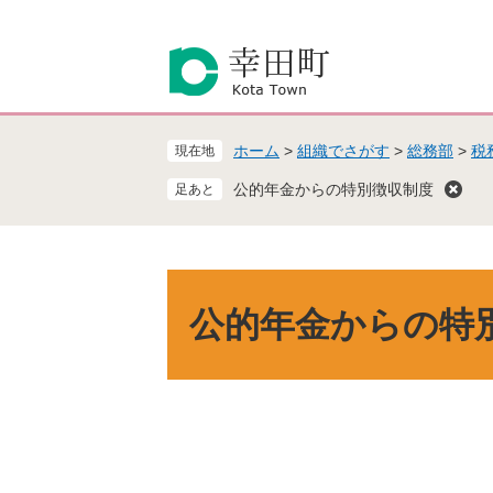
ペ
メ
ー
ニ
ジ
ュ
の
ー
先
を
頭
飛
ホーム
>
組織でさがす
>
総務部
>
税
現在地
で
ば
す
し
公的年金からの特別徴収制度
。
て
本
文
へ
本
文
公的年金からの特