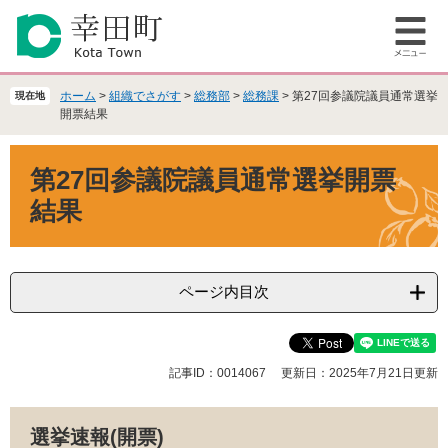
ペ
メ
ー
ニ
メ
ジ
ュ
ニ
の
ー
ュ
先
を
ホーム
>
組織でさがす
>
総務部
>
総務課
>
第27回参議院議員通常選挙
現在地
ー
頭
飛
開票結果
で
ば
本
す
し
第27回参議院議員通常選挙開票
文
。
て
本
結果
文
へ
ページ内目次
記事ID：0014067
更新日：2025年7月21日更新
選挙速報(開票)