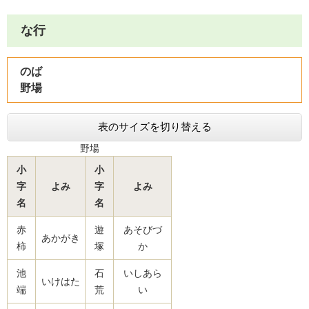
な行
のば
野場
表のサイズを切り替える
野場
小
小
字
よみ
字
よみ
名
名
赤
遊
あそびづ
あかがき
柿
塚
か
池
石
いしあら
いけはた
端
荒
い