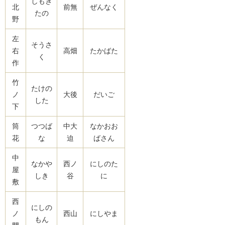
しもき
北
前無
ぜんなく
たの
野
左
そうさ
右
高畑
たかばた
く
作
竹
たけの
ノ
大後
だいご
した
下
筒
つつば
中大
なかおお
花
な
迫
ばさん
中
なかや
西ノ
にしのた
屋
しき
谷
に
敷
西
にしの
ノ
西山
にしやま
もん