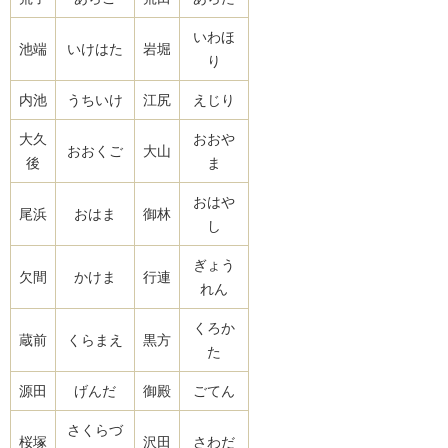
いわほ
池端
いけはた
岩堀
り
内池
うちいけ
江尻
えじり
大久
おおや
おおくご
大山
後
ま
おはや
尾浜
おはま
御林
し
ぎょう
欠間
かけま
行連
れん
くろか
蔵前
くらまえ
黒方
た
源田
げんだ
御殿
ごてん
さくらづ
桜塚
沢田
さわだ