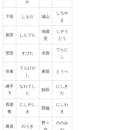
か
しろや
下田
しもだ
城山
ま
地蔵
じぞう
新田
しんでん
堂
どう
てらに
菅田
すげた
寺西
し
てらひが
寺東
東部
とうべ
し
縄手
なわてし
にしき
錦田
下
た
だ
西屋
にしやし
にしわ
西脇
敷
き
き
野々
ののみ
農基
のうき
宮
や