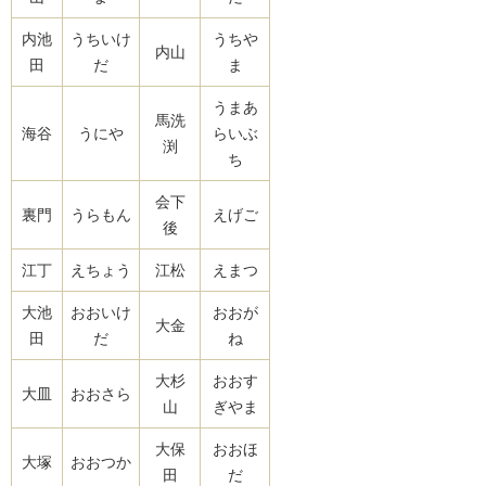
内池
うちいけ
うちや
内山
田
だ
ま
うまあ
馬洗
海谷
うにや
らいぶ
渕
ち
会下
裏門
うらもん
えげご
後
江丁
えちょう
江松
えまつ
大池
おおいけ
おおが
大金
田
だ
ね
大杉
おおす
大皿
おおさら
山
ぎやま
大保
おおほ
大塚
おおつか
田
だ