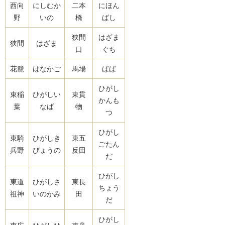
西向
にしむか
二本
にほん
野
いの
橋
ばし
狭間
はざま
狭間
はざま
口
ぐち
花籠
はなかご
馬場
ばば
ひがし
東稲
ひがしい
東貫
かんも
葉
なば
物
つ
ひがし
東騎
ひがしき
東五
ごたん
兵野
びょうの
反田
だ
ひがし
東道
ひがしさ
東長
ちょう
祖神
いのかみ
田
だ
ひがし