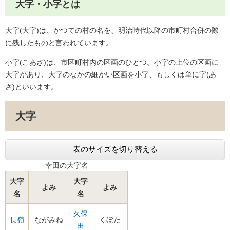
大字・小字とは
大字(大字)は、かつての村の名を、明治時代以降の市町村合併の際
に残したものと言われています。
小字(こあざ)は、市区町村内の区画のひとつ。小字の上位の区画に
大字があり、大字のなかの細かい区画を小字、もしくは単に字(あ
ざ)といいます。
大字
表のサイズを切り替える
幸田の大字名
大字
大字
よみ
よみ
名
名
久保
長嶺
ながみね
くぼた
田