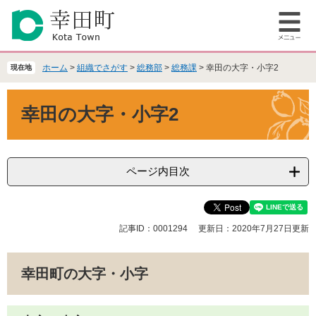
ペ
メ
ー
ニ
メ
ジ
ュ
ニ
の
ー
ュ
先
を
ホーム
>
組織でさがす
>
総務部
>
総務課
>
幸田の大字・小字2
現在地
ー
頭
飛
で
ば
本
幸田の大字・小字2
す
し
文
。
て
本
文
へ
ページ内目次
記事ID：0001294
更新日：2020年7月27日更新
幸田町の大字・小字