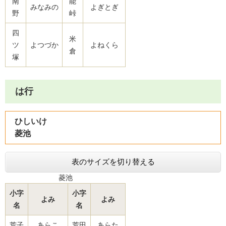
南
能
みなみの
よぎとぎ
野
峠
四
米
ツ
よつづか
よねくら
倉
塚
は行
ひしいけ
菱池
表のサイズを切り替える
菱池
小字
小字
よみ
よみ
名
名
荒子
あらこ
荒田
あらた