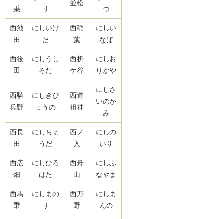
並松
乗
り
つ
西池
にしいけ
西稲
にしい
田
だ
葉
なば
西後
にしうし
西折
にしお
田
ろだ
ケ谷
りがや
にしさ
西騎
にしきび
西道
いのか
兵野
ょうの
祖神
み
西長
にしちょ
西ノ
にしの
田
うだ
入
いり
西広
にしひろ
西舟
にしふ
畑
はた
山
なやま
西馬
にしまの
西万
にしま
乗
り
野
んの