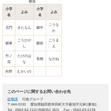
横落
小字
小字
よみ
よみ
名
名
ごうな
北門
きたもん
郷中
か
ごうひが
ごうま
郷東
郷前
し
え
竹ノ
たけのは
長根
ながね
花
な
向野
むかいの
このページに関するお問い合わせ先
総務課
行政グループ
〒444-0192
愛知県額田郡幸田町大字菱池字元林1番地1
Tel：0564-62-1111(内線351,352)
Fax：0564-63-5139