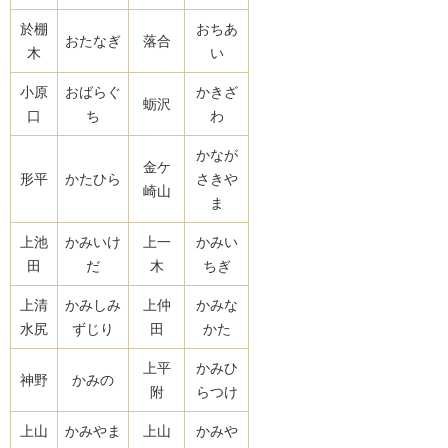
於棚
おちあ
おたなぎ
落合
木
い
小原
おばらぐ
かきざ
蛎沢
口
ち
わ
かなが
金ケ
形平
かたひら
さきや
崎山
ま
上池
かみいけ
上一
かみい
田
だ
木
ちぎ
上清
かみしみ
上仲
かみな
水尻
ずじり
田
かた
上平
かみひ
神野
かみの
附
らつけ
上山
かみやま
上山
かみや