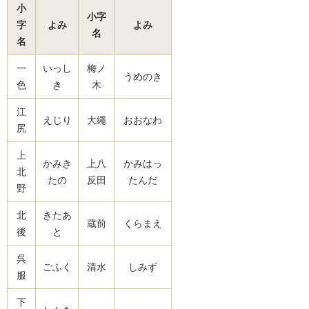
小
小字
字
よみ
よみ
名
名
一
いっし
梅ノ
うめのき
色
き
木
江
えじり
大繩
おおなわ
尻
上
かみき
上八
かみはっ
北
たの
反田
たんだ
野
北
きたあ
蔵前
くらまえ
後
と
呉
ごふく
清水
しみず
服
下