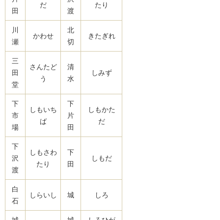
だ
たり
田
渡
川
北
かわせ
きたぎれ
瀬
切
三
さんたど
清
田
しみず
う
水
堂
下
下
しもいち
しもかた
市
片
ば
だ
場
田
下
しもさわ
下
沢
しもだ
たり
田
渡
白
しらいし
城
しろ
石
城
城
しろひが