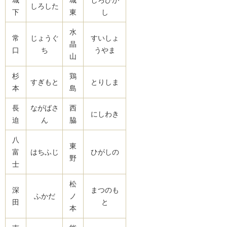
しろした
下
東
し
水
常
じょうぐ
すいしょ
晶
口
ち
うやま
山
杉
鶏
すぎもと
とりしま
本
島
長
ながばさ
西
にしわき
迫
ん
脇
八
東
富
はちふじ
ひがしの
野
士
松
深
まつのも
ふかだ
ノ
田
と
本