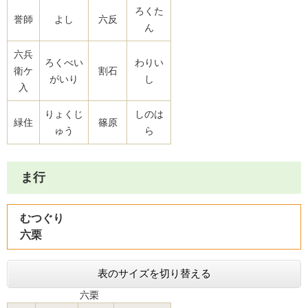
ろくた
誉師
よし
六反
ん
六兵
ろくべい
わりい
衛ケ
割石
がいり
し
入
りょくじ
しのは
緑住
篠原
ゅう
ら
ま行
むつぐり
六栗
表のサイズを切り替える
六栗