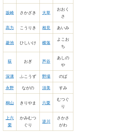
おおく
坂崎
さかざき
大草
さ
高力
こうりき
相見
あいみ
よこお
菱池
ひしいけ
横落
ち
あしの
荻
おぎ
芦谷
や
深溝
ふこうず
野場
のば
永野
ながの
須美
すみ
むつぐ
桐山
きりやま
六栗
り
上六
かみむつ
さかさ
逆川
栗
ぐり
がわ