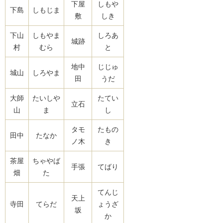
下屋
しもや
下島
しもじま
敷
しき
下山
しもやま
しろあ
城跡
村
むら
と
地中
じじゅ
城山
しろやま
田
うだ
大師
たいしや
たてい
立石
山
ま
し
タモ
たもの
田中
たなか
ノ木
き
茶屋
ちゃやば
手張
てばり
畑
た
てんじ
天上
寺田
てらだ
ょうざ
坂
か