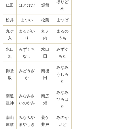
ほりど
仏田
ほとけだ
堀留
め
松井
まつい
松葉
まつば
丸ケ
まるがい
丸ノ
まるの
入
り
内
うち
水口
みずくち
水口
みずぐ
無
なし
田
ちだ
みなみ
御堂
みどうざ
南後
うしろ
坂
か
田
だ
みなみ
南道
みなみさ
南広
ひろは
祖神
いのかみ
畑
た
南山
みなみや
蓑ケ
みのが
屋敷
まやしき
井戸
いど