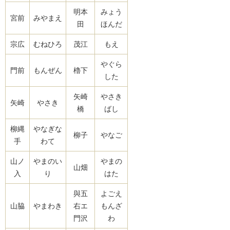
明本
みょう
宮前
みやまえ
田
ほんだ
宗広
むねひろ
茂江
もえ
やぐら
門前
もんぜん
櫓下
した
矢崎
やさき
矢崎
やさき
橋
ばし
柳縄
やなぎな
柳子
やなご
手
わて
山ノ
やまのい
やまの
山畑
入
り
はた
與五
よごえ
山脇
やまわき
右エ
もんざ
門沢
わ