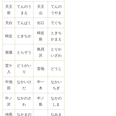
天王
てんのう
天王
てんの
前
まえ
山
うやま
天白
てんぱく
出口
でぐち
時近
ときち
時近
ときちか
前
かまえ
鳥貝
とりか
寅蔵
とらぞう
沢
いざわ
堂ケ
どうがい
堂地
どうじ
入
り
中池
なかいけ
中一
なかい
田
だ
木
ちぎ
中ノ
なかのさ
中ノ
なかの
沢
わ
島
しま
仲馬
なかまの
なみま