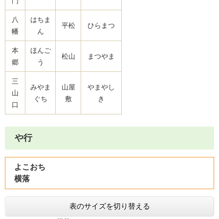
門
八
はちま
平松
ひらまつ
幡
ん
本
ほんご
松山
まつやま
郷
う
三
みやま
山屋
やまやし
山
ぐち
敷
き
口
や行
よこおち
横落
表のサイズを切り替える