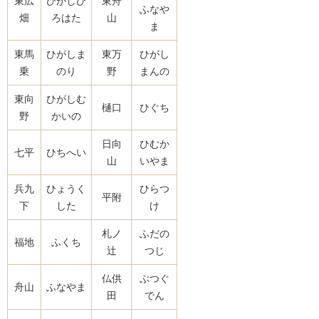
東広
ひがしひ
東舟
ふなや
畑
ろはた
山
ま
東馬
ひがしま
東万
ひがし
乗
のり
野
まんの
東向
ひがしむ
樋口
ひぐち
野
かいの
日向
ひむか
七平
ひちへい
山
いやま
兵九
ひょうく
ひらつ
平附
下
した
け
札ノ
ふだの
福地
ふくち
辻
つじ
仏供
ぶつぐ
舟山
ふなやま
田
でん