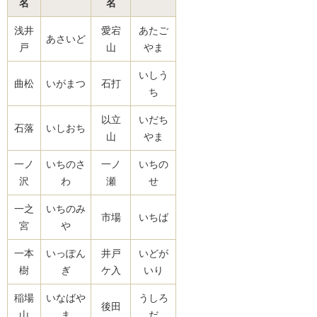
名
名
浅井
愛宕
あたご
あさいど
戸
山
やま
いしう
曲松
いがまつ
石打
ち
以立
いだち
石落
いしおち
山
やま
一ノ
いちのさ
一ノ
いちの
沢
わ
瀬
せ
一之
いちのみ
市場
いちば
宮
や
一本
いっぽん
井戸
いどが
樹
ぎ
ケ入
いり
稲場
いなばや
うしろ
後田
山
ま
だ