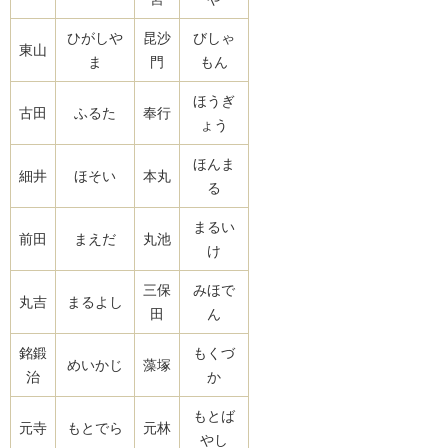
ひがしや
昆沙
びしゃ
東山
ま
門
もん
ほうぎ
古田
ふるた
奉行
ょう
ほんま
細井
ほそい
本丸
る
まるい
前田
まえだ
丸池
け
三保
みほで
丸吉
まるよし
田
ん
銘鍛
もくづ
めいかじ
藻塚
治
か
もとば
元寺
もとでら
元林
やし