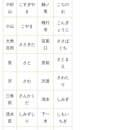
小杉
こすぎや
鯒ノ
こちの
山
ま
尾
お
権行
ごんぎ
小山
こやま
寺
ょうじ
大角
笹葉
ささば
ささぎだ
豆田
口
ぐち
さとま
里
さと
里前
え
さわた
沢
さわ
沢渡
り
三角
さんかく
清水
しみず
田
だ
清水
しみずじ
下一
しもい
尻
り
木
ちぎ