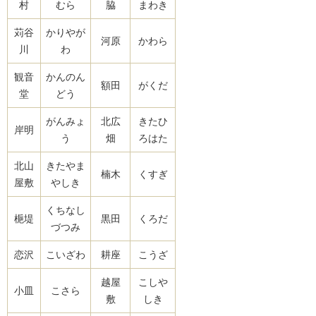
村
むら
脇
まわき
苅谷
かりやが
河原
かわら
川
わ
観音
かんのん
額田
がくだ
堂
どう
がんみょ
北広
きたひ
岸明
う
畑
ろはた
北山
きたやま
楠木
くすぎ
屋敷
やしき
くちなし
梔堤
黒田
くろだ
づつみ
恋沢
こいざわ
耕座
こうざ
越屋
こしや
小皿
こさら
敷
しき