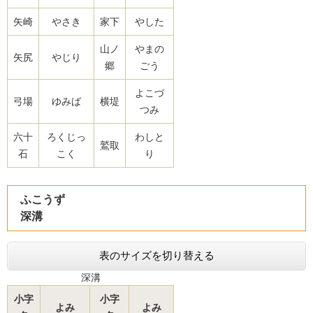
矢崎
やさき
家下
やした
山ノ
やまの
矢尻
やじり
郷
ごう
よこづ
弓場
ゆみば
横堤
つみ
六十
ろくじっ
わしと
鷲取
石
こく
り
ふこうず
深溝
表のサイズを切り替える
深溝
小字
小字
よみ
よみ