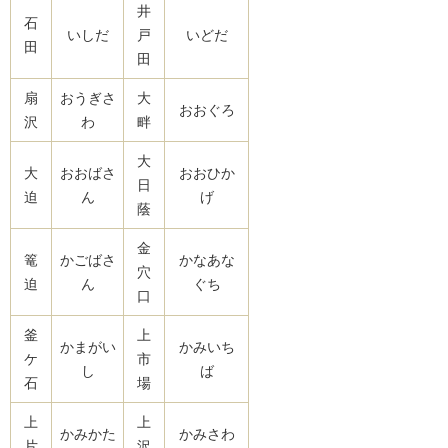
井
石
いしだ
戸
いどだ
田
田
扇
おうぎさ
大
おおぐろ
沢
わ
畔
大
大
おおばさ
おおひか
日
迫
ん
げ
蔭
金
篭
かごばさ
かなあな
穴
迫
ん
ぐち
口
釜
上
かまがい
かみいち
ケ
市
し
ば
石
場
上
上
かみかた
かみさわ
片
沢