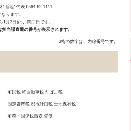
地1代表 0564-62-1111
となります。
ら1月3日)は、閉庁日です。
または担当課直通の番号が表示されます。
3桁の数字は、内線番号です。
町民税 軽自動車税 たばこ税
固定資産税 都市計画税 土地保有税
町税・国保税徴収 督促