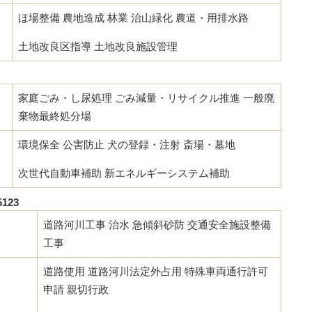
ほ場整備 農地造成 林業 治山緑化 農道・用排水路
土地改良区指導 土地改良施設管理
家庭ごみ・し尿処理 ごみ減量・リサイクル推進 一般廃
棄物最終処分場
環境保全 公害防止 犬の登録・注射 斎場・墓地
次世代自動車補助 新エネルギーシステム補助
123
道路河川工事 治水 急傾斜砂防 交通安全施設整備
工事
道路使用 道路河川法定外占用 特殊車両通行許可
申請 親切行政