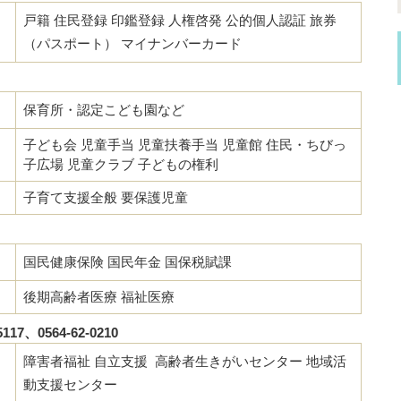
戸籍 住民登録 印鑑登録 人権啓発 公的個人認証 旅券
（パスポート） マイナンバーカード
保育所・認定こども園など
子ども会 児童手当 児童扶養手当 児童館 住民・ちびっ
子広場 児童クラブ 子どもの権利
子育て支援全般 要保護児童
国民健康保険 国民年金 国保税賦課
後期高齢者医療 福祉医療
17、0564-62-0210
障害者福祉 自立支援 高齢者生きがいセンター 地域活
動支援センター