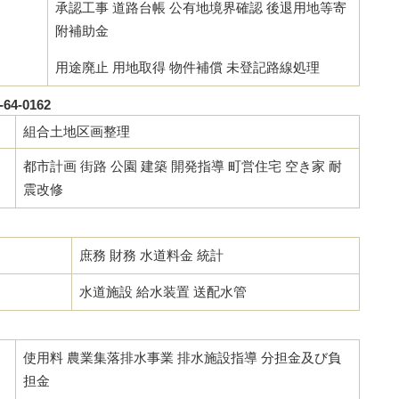
承認工事 道路台帳 公有地境界確認 後退用地等寄
附補助金
用途廃止 用地取得 物件補償 未登記路線処理
4-0162
組合土地区画整理
都市計画 街路 公園 建築 開発指導 町営住宅 空き家 耐
震改修
庶務 財務 水道料金 統計
水道施設 給水装置 送配水管
使用料 農業集落排水事業 排水施設指導 分担金及び負
担金