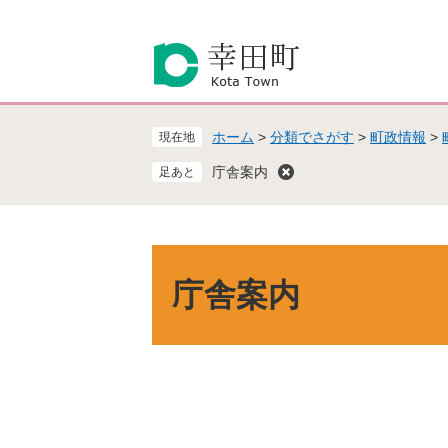
ペ
メ
ー
ニ
ジ
ュ
の
ー
先
を
頭
飛
ホーム
>
分類でさがす
>
町政情報
>
現在地
で
ば
す
し
庁舎案内
。
て
本
文
へ
本
文
庁舎案内