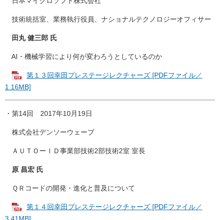
日本マイクロソフト株式会社
技術統括室、業務執行役員、ナショナルテクノロジーオフィサー
田丸 健三郎 氏
AI・機械学習により何が変わろうとしているのか
第１３回幸田プレステージレクチャーズ [PDFファイル／
1.16MB]
・第14回 2017年10月19日
株式会社デンソーウェーブ
ＡＵＴＯーＩＤ事業部技術2部技術2室 室長
原 昌宏 氏
ＱＲコードの開発・進化と普及について
第１４回幸田プレステージレクチャーズ [PDFファイル／
3.41MB]