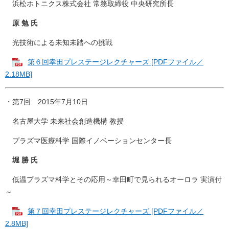
浜松ホトニクス株式会社 常務取締役 中央研究所長
原 勉 氏
光技術による未知未踏への挑戦
第６回幸田プレステージレクチャーズ [PDFファイル／
2.18MB]
・第7回 2015年7月10日
名古屋大学 未来社会創造機構 教授
プラズマ医療科学 国際イノベーションセンター長
堀 勝 氏
低温プラズマ科学とその応用～幸田町で見られるオーロラ 実演付
～
第７回幸田プレステージレクチャーズ [PDFファイル／
2.8MB]