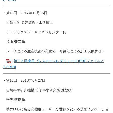
・第15回 2017年12月15日
大阪大学 名誉教授・工学博士
ナ・デックスレーザＲ＆Ｄセンター長
片山 聖二 氏
レーザによる生産技術の高度化ー可視化による加工現象解明ー
第１５回幸田プレステージレクチャーズ [PDFファイル／
3.23MB]
・第16回 2018年6月27日
自然科学研究機構 分子科学研究所 准教授
平等 拓範 氏
手のひらに乗る高強度レーザーが世界を変える技術イノベーショ