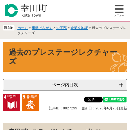
ペ
メ
ー
ニ
メ
ジ
ュ
ニ
の
ー
ュ
先
を
ホーム
>
組織でさがす
>
企画部
>
企業立地課
>
過去のプレステージレ
現在地
ー
頭
飛
クチャーズ
で
ば
本
す
し
過去のプレステージレクチャー
文
。
て
本
ズ
文
へ
ページ内目次
記事ID：0027299
更新日：2026年6月25日更新