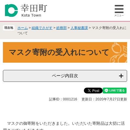
ペ
メ
ー
ニ
メ
ジ
ュ
ニ
の
ー
ュ
先
を
ホーム
>
組織でさがす
>
総務部
>
人事秘書課
>
マスク寄附の受入れに
現在地
ー
頭
飛
ついて
で
ば
本
す
し
マスク寄附の受入れについて
文
。
て
本
文
へ
ページ内目次
記事ID：0001216
更新日：2020年7月27日更新
マスクの御寄附をいただきました。いただいた寄附品は大切に活