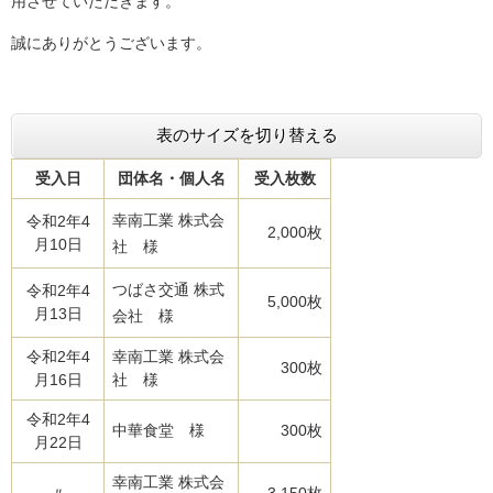
用させていただきます。
誠にありがとうございます。
表のサイズを切り替える
受入日
団体名・個人名
受入枚数
幸南工業 株式会
令和2年4
2,000枚
月10日
社 様
つばさ交通 株式
令和2年4
5,000枚
月13日
会社 様
令和2年4
幸南工業 株式会
300枚
月16日
社 様
令和2年4
中華食堂 様
300枚
月22日
幸南工業 株式会
〃
3,150枚