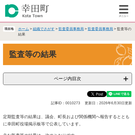
ペ
メ
ー
ニ
メ
ジ
ュ
ニ
の
ー
ュ
先
を
ホーム
>
組織でさがす
>
監査委員事務局
>
監査委員事務局
>
監査等の
現在地
ー
頭
飛
結果
で
ば
本
す
し
監査等の結果
文
。
て
本
文
へ
ページ内目次
記事ID：0010273
更新日：2026年6月30日更新
定期監査等の結果は、議会、町長および関係機関へ報告するととも
に幸田町役場掲示板等で公表しています。