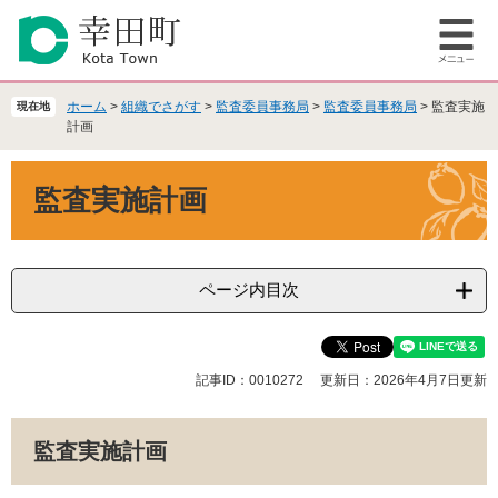
ペ
メ
ー
ニ
メ
ジ
ュ
ニ
の
ー
ュ
先
を
ホーム
>
組織でさがす
>
監査委員事務局
>
監査委員事務局
>
監査実施
現在地
ー
頭
飛
計画
で
ば
本
す
し
監査実施計画
文
。
て
本
文
へ
ページ内目次
記事ID：0010272
更新日：2026年4月7日更新
監査実施計画