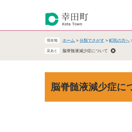
ペ
メ
ー
ニ
ジ
ュ
の
ー
先
を
頭
飛
ホーム
>
分類でさがす
>
町民の方へ
現在地
で
ば
す
し
脳脊髄液減少症について
。
て
本
文
へ
本
文
脳脊髄液減少症に