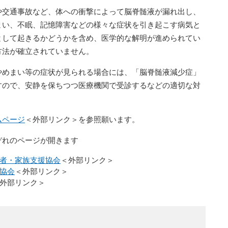
交通事故など、体への衝撃によって脳脊髄液が漏れ出し、
まい、不眠、記憶障害などの様々な症状を引き起こす病気と
として起きるかどうかを含め、医学的な解明が進められてい
方法が確立されていません。
やめまい等の症状が見られる場合には、「脳脊髄液減少症」
すので、安静を保ちつつ医療機関で受診するなどの適切な対
ムページ
＜外部リンク＞
を参照願います。
ぞれのページが開きます
者・家族支援協会
＜外部リンク＞
協会
＜外部リンク＞
外部リンク＞