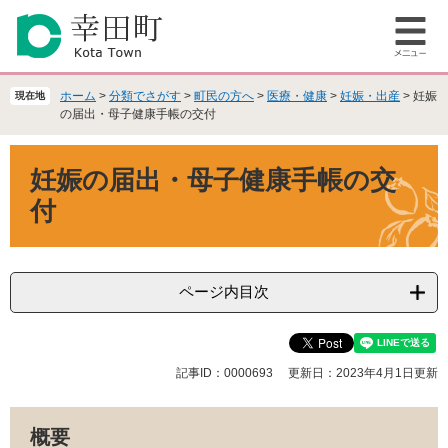
ペ
メ
ー
ニ
メ
ジ
ュ
ニ
の
ー
ュ
先
を
ホーム
>
分類でさがす
>
町民の方へ
>
医療・健康
>
妊娠・出産
>
妊娠
現在地
ー
頭
飛
の届出・母子健康手帳の交付
で
ば
本
す
し
妊娠の届出・母子健康手帳の交
文
。
て
本
付
文
へ
ページ内目次
記事ID：0000693
更新日：2023年4月1日更新
概要