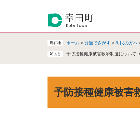
ペ
メ
ー
ニ
ジ
ュ
の
ー
先
を
頭
飛
ホーム
>
分類でさがす
>
町民の方へ
現在地
で
ば
す
し
予防接種健康被害救済制度について
。
て
本
文
へ
本
文
予防接種健康被害