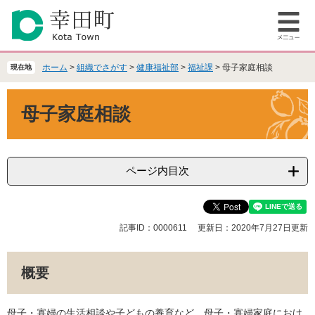
ペ
メ
ー
ニ
メ
ジ
ュ
ニ
の
ー
ュ
先
を
ホーム
>
組織でさがす
>
健康福祉部
>
福祉課
>
母子家庭相談
現在地
ー
頭
飛
で
ば
本
母子家庭相談
す
し
文
。
て
本
文
へ
ページ内目次
記事ID：0000611
更新日：2020年7月27日更新
概要
母子・寡婦の生活相談や子どもの養育など、母子・寡婦家庭におけ