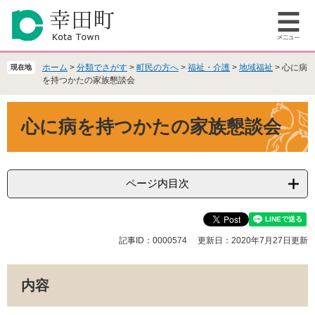
ペ
メ
ー
ニ
メ
ジ
ュ
ニ
の
ー
ュ
先
を
ホーム
>
分類でさがす
>
町民の方へ
>
福祉・介護
>
地域福祉
>
心に病
現在地
ー
頭
飛
を持つかたの家族懇談会
で
ば
本
す
し
心に病を持つかたの家族懇談会
文
。
て
本
文
へ
ページ内目次
記事ID：0000574
更新日：2020年7月27日更新
内容