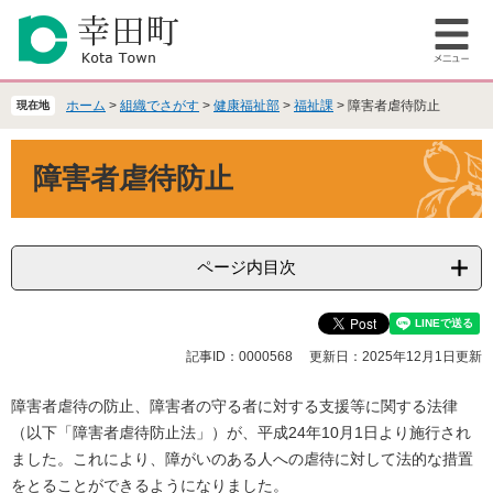
ペ
メ
ー
ニ
メ
ジ
ュ
ニ
の
ー
ュ
先
を
ホーム
>
組織でさがす
>
健康福祉部
>
福祉課
>
障害者虐待防止
現在地
ー
頭
飛
で
ば
本
障害者虐待防止
す
し
文
。
て
本
文
へ
ページ内目次
記事ID：0000568
更新日：2025年12月1日更新
障害者虐待の防止、障害者の守る者に対する支援等に関する法律
（以下「障害者虐待防止法」）が、平成24年10月1日より施行され
ました。これにより、障がいのある人への虐待に対して法的な措置
をとることができるようになりました。