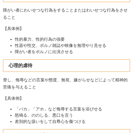
障がい者にわいせつな行為をすることまたはわいせつな行為をさせ
ること
【具体例】
性的暴力、性的行為の強要
性器や性交、ポルノ雑誌や映像を無理やり見せる
障がい者をポルノに出演させる
心理的虐待
脅し、侮辱などの言葉や態度、無視、嫌がらせなどによって精神的
苦痛を与えること
【具体例】
「バカ」「アホ」など侮辱する言葉を浴びせる
怒鳴る、ののしる、悪口を言う
差別的な扱いをして自尊心を傷つける