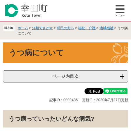
ペ
メ
ー
ニ
メ
ジ
ュ
ニ
の
ー
ュ
先
を
ホーム
>
分類でさがす
>
町民の方へ
>
福祉・介護
>
地域福祉
>
うつ病
現在地
ー
頭
飛
について
で
ば
本
す
し
うつ病について
文
。
て
本
文
へ
ページ内目次
記事ID：0000486
更新日：2020年7月27日更新
うつ病っていったいどんな病気?