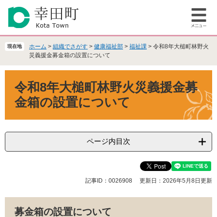
ペ
メ
ー
ニ
メ
ジ
ュ
ニ
の
ー
ュ
先
を
ホーム
>
組織でさがす
>
健康福祉部
>
福祉課
>
令和8年大槌町林野火
現在地
ー
頭
飛
災義援金募金箱の設置について
で
ば
本
す
し
令和8年大槌町林野火災義援金募
文
。
て
本
金箱の設置について
文
へ
ページ内目次
記事ID：0026908
更新日：2026年5月8日更新
募金箱の設置について