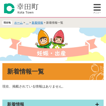
ペ
メ
ー
ニ
メ
ジ
ュ
ニ
の
ー
ュ
先
を
ホーム
>
>
新着情報
>
新着情報一覧
現在地
ー
頭
飛
で
ば
す
し
。
て
本
文
へ
本
新着情報一覧
文
現在、掲載されている情報はありません。
新着情報