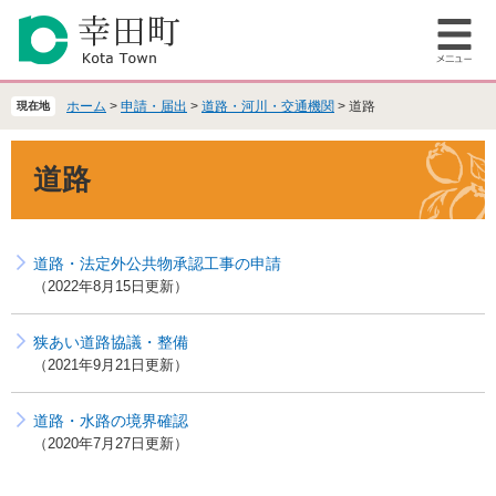
ペ
メ
ー
ニ
メ
ジ
ュ
ニ
の
ー
ュ
先
を
ホーム
>
申請・届出
>
道路・河川・交通機関
>
道路
現在地
ー
頭
飛
で
ば
本
道路
す
し
文
。
て
本
文
道路・法定外公共物承認工事の申請
へ
2022年8月15日更新
狭あい道路協議・整備
2021年9月21日更新
道路・水路の境界確認
2020年7月27日更新