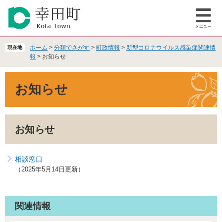
ペ
メ
ー
ニ
メ
ジ
ュ
ニ
の
ー
ュ
先
を
ホーム
>
分類でさがす
>
町政情報
>
新型コロナウイルス感染症関連情
現在地
ー
頭
飛
報
>
お知らせ
で
ば
本
す
し
お知らせ
文
。
て
本
文
へ
お知らせ
相談窓口
2025年5月14日更新
関連情報