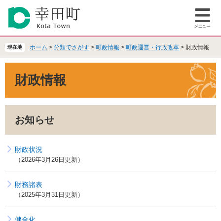
ペ
メ
ー
ニ
メ
ジ
ュ
ニ
の
ー
ュ
先
を
ホーム
>
分類でさがす
>
町政情報
>
町政運営・行政改革
>
財政情報
現在地
ー
頭
飛
で
ば
本
財政情報
す
し
文
。
て
本
文
お知らせ
へ
財政状況
2026年3月26日更新
財務諸表
2025年3月31日更新
健全化