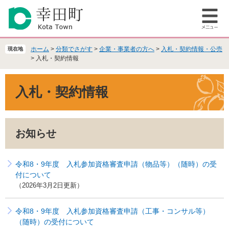
ペ
メ
ー
ニ
メ
ジ
ュ
ニ
の
ー
ュ
先
を
ホーム
>
分類でさがす
>
企業・事業者の方へ
>
入札・契約情報・公売
現在地
ー
頭
飛
>
入札・契約情報
で
ば
本
す
し
入札・契約情報
文
。
て
本
文
へ
お知らせ
令和8・9年度 入札参加資格審査申請（物品等）（随時）の受
付について
2026年3月2日更新
令和8・9年度 入札参加資格審査申請（工事・コンサル等）
（随時）の受付について