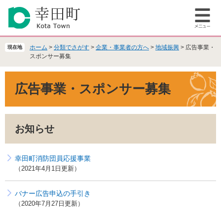
ペ
メ
ー
ニ
メ
ジ
ュ
ニ
の
ー
ュ
先
を
ホーム
>
分類でさがす
>
企業・事業者の方へ
>
地域振興
>
広告事業・
現在地
ー
頭
飛
スポンサー募集
で
ば
本
す
し
広告事業・スポンサー募集
文
。
て
本
文
へ
お知らせ
幸田町消防団員応援事業
2021年4月1日更新
バナー広告申込の手引き
2020年7月27日更新