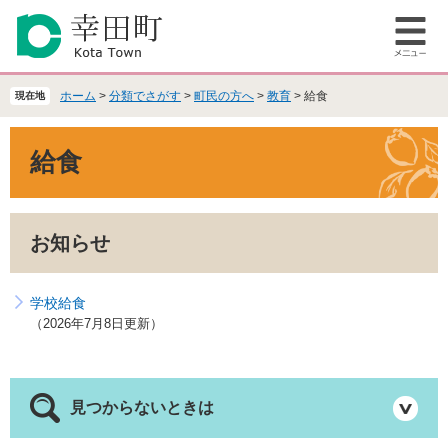
ペ
メ
ー
ニ
メ
ジ
ュ
ニ
の
ー
ュ
先
を
ホーム
>
分類でさがす
>
町民の方へ
>
教育
>
給食
現在地
ー
頭
飛
で
ば
本
給食
す
し
文
。
て
本
文
お知らせ
へ
学校給食
2026年7月8日更新
見つからないときは