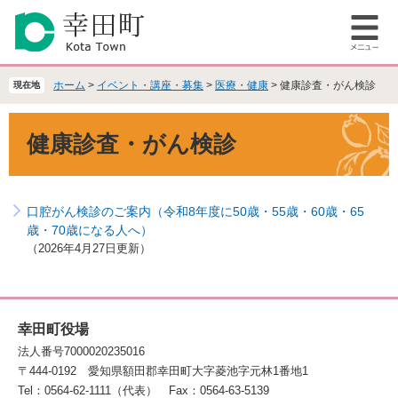
ペ
メ
ー
ニ
メ
ジ
ュ
ニ
の
ー
ュ
先
を
ホーム
>
イベント・講座・募集
>
医療・健康
>
健康診査・がん検診
現在地
ー
頭
飛
で
ば
本
健康診査・がん検診
す
し
文
。
て
本
文
口腔がん検診のご案内（令和8年度に50歳・55歳・60歳・65
へ
歳・70歳になる人へ）
2026年4月27日更新
幸田町役場
法人番号7000020235016
〒444-0192
愛知県額田郡幸田町大字菱池字元林1番地1
Tel：0564-62-1111（代表）
Fax：0564-63-5139