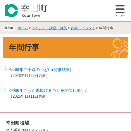
ペ
メ
ー
ニ
メ
ジ
ュ
ニ
の
ー
ュ
先
を
ホーム
>
イベント・講座・募集
>
行事・イベント
>
年間行事
現在地
ー
頭
飛
で
ば
本
年間行事
す
し
文
。
て
本
文
令和8年二十歳のつどい(開催結果)
へ
2026年1月23日更新
令和8年こうた凧揚げまつりを開催しました
2026年1月11日更新
幸田町役場
法人番号7000020235016