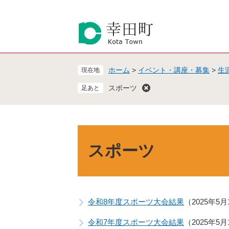
ペ
メ
ー
ニ
ジ
ュ
の
ー
先
を
頭
飛
ホーム
>
イベント・講座・募集
>
生
現在地
で
ば
す
し
スポーツ
。
て
本
文
へ
本
文
スポーツ
令和8年度スポーツ大会結果
2025年5
令和7年度スポーツ大会結果
2025年5