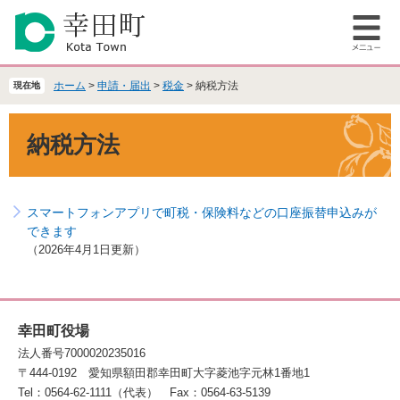
ペ
メ
ー
ニ
メ
ジ
ュ
ニ
の
ー
ュ
先
を
ホーム
>
申請・届出
>
税金
>
納税方法
現在地
ー
頭
飛
で
ば
本
納税方法
す
し
文
。
て
本
文
スマートフォンアプリで町税・保険料などの口座振替申込みが
へ
できます
2026年4月1日更新
幸田町役場
法人番号7000020235016
〒444-0192
愛知県額田郡幸田町大字菱池字元林1番地1
Tel：0564-62-1111（代表）
Fax：0564-63-5139