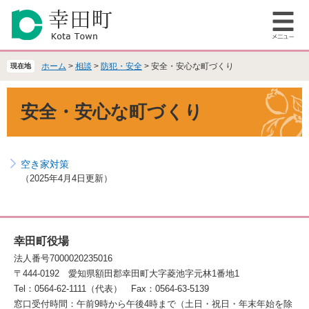
ペ
メ
ー
ニ
メ
ジ
ュ
ニ
の
ー
ュ
先
を
ホーム
>
相談
>
防犯・安全
>
安全・安心な町づくり
現在地
ー
頭
飛
で
ば
本
安全・安心な町づくり
す
し
文
。
て
本
文
空き家対策
へ
2025年4月4日更新
幸田町役場
法人番号7000020235016
〒444-0192
愛知県額田郡幸田町大字菱池字元林1番地1
Tel：0564-62-1111（代表）
Fax：0564-63-5139
窓口受付時間：午前9時から午後4時まで（土日・祝日・年末年始を除