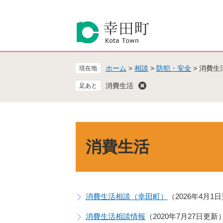
ペ
メ
ー
ニ
ジ
ュ
の
ー
先
を
頭
飛
ホーム
>
相談
>
防犯・安全
>
消費生
現在地
で
ば
す
し
消費生活
。
て
本
文
へ
本
文
消費生活
消費生活相談（幸田町）
2026年4月1
消費生活相談情報
2020年7月27日更新