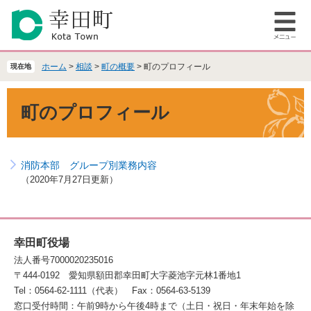
ペ
メ
ー
ニ
メ
ジ
ュ
ニ
の
ー
ュ
先
を
ホーム
>
相談
>
町の概要
>
町のプロフィール
現在地
ー
頭
飛
で
ば
本
町のプロフィール
す
し
文
。
て
本
文
消防本部 グループ別業務内容
へ
2020年7月27日更新
幸田町役場
法人番号7000020235016
〒444-0192
愛知県額田郡幸田町大字菱池字元林1番地1
Tel：0564-62-1111（代表）
Fax：0564-63-5139
窓口受付時間：午前9時から午後4時まで（土日・祝日・年末年始を除