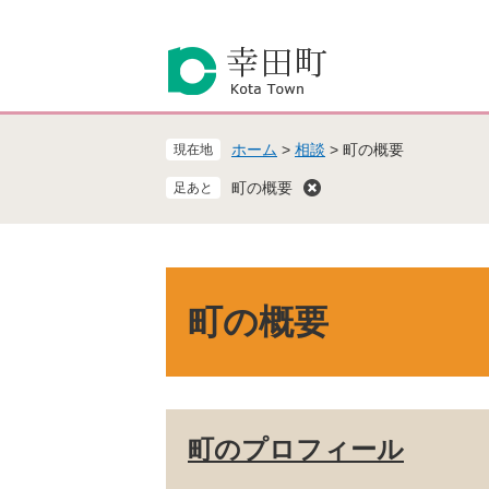
ペ
メ
ー
ニ
ジ
ュ
の
ー
先
を
頭
飛
ホーム
>
相談
>
町の概要
現在地
で
ば
す
し
町の概要
。
て
本
文
へ
本
文
町の概要
町のプロフィール