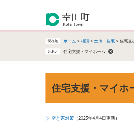
ペ
メ
ー
ニ
ジ
ュ
の
ー
先
を
頭
飛
ホーム
>
相談
>
土地・住宅
>
住宅支
現在地
で
ば
す
し
住宅支援・マイホーム
。
て
本
文
へ
本
文
住宅支援・マイホ
空き家対策
2025年4月4日更新