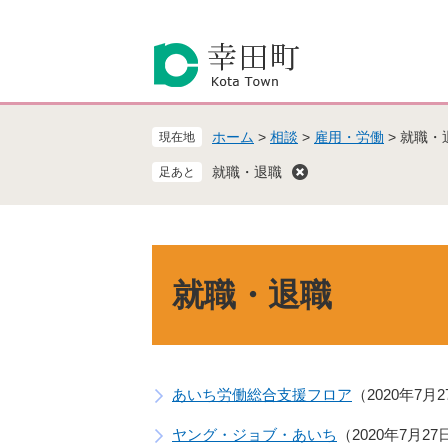
ペ
メ
ー
ニ
ジ
ュ
の
ー
先
を
頭
飛
ホーム
>
相談
>
雇用・労働
>
就職・
現在地
で
ば
す
し
就職・退職
。
て
本
文
へ
本
文
就職・退職
あいち労働総合支援フロア
2020年7月
ヤング・ジョブ・あいち
2020年7月2